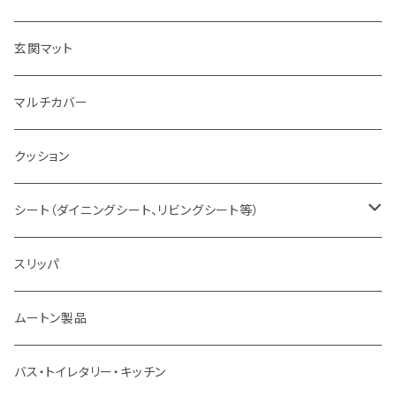
玄関マット
マルチカバー
クッション
シート（ダイニングシート、リビングシート等）
ダイニングシート 43×45
スリッパ
ムートン製品
バス・トイレタリー・キッチン